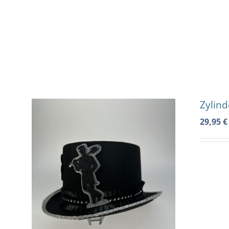
Zum
Inhalt
springen
Zylind
29,95
€
VIEW