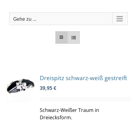
Zum
Inhalt
springen
Gehe zu ...
Dreispitz schwarz-weiß gestreift
KORB
39,95
€
ES
DUKT
S
T
RERE
Schwarz-Weißer Traum in
ANTEN
Dreiecksform.
ONEN