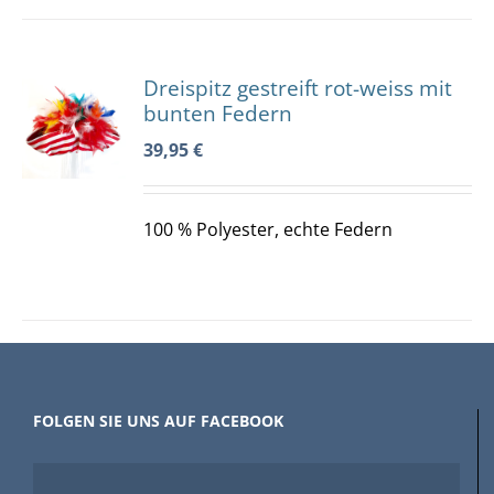
Dreispitz gestreift rot-weiss mit
KORB
bunten Federn
ES
39,95
€
DUKT
S
T
RERE
ANTEN
100 % Polyester, echte Federn
ONEN
NEN
UKTSEITE
ÄHLT
FOLGEN SIE UNS AUF FACEBOOK
DEN