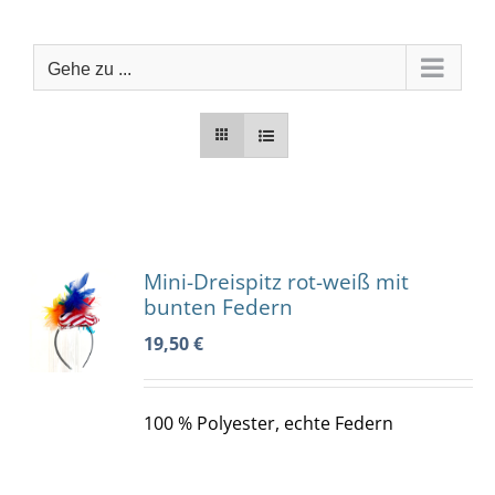
Zum
Inhalt
springen
Gehe zu ...
Mini-Dreispitz rot-weiß mit
KORB
bunten Federn
19,50
€
S
100 % Polyester, echte Federn